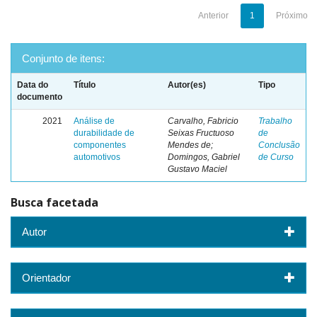
Anterior
1
Próximo
Conjunto de itens:
Data do
Título
Autor(es)
Tipo
documento
2021
Análise de
Carvalho, Fabricio
Trabalho
durabilidade de
Seixas Fructuoso
de
componentes
Mendes de;
Conclusão
automotivos
Domingos, Gabriel
de Curso
Gustavo Maciel
Busca facetada
Autor
Orientador