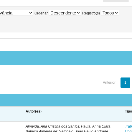
Ordenar
Registro(s)
Anterior
1
Autor(es)
Tip
Almeida, Ana Cristina dos Santos; Paula, Anna Clara
Trab
Balieiro Almeida de; Sampaio, João Paulo Andrade
Con