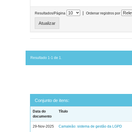
|
Resultados/Página
Ordenar registros por
Resultado 1-1 de 1.
Conjunto de itens:
Data do
Título
documento
29-Nov-2025
Camaleão: sistema de gestão da LGPD