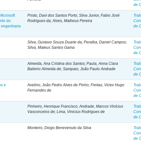
de 
Microsoft
Pristo, Davi dos Santos Porto; Silva Junior, Fabio José
Trab
nto do
Rodrigues da; Alves, Matheus Pereira
Con
e engenharia
de 
Silva, Gustavo Souza Duarte da; Peralba, Daniel Campos;
Trab
Silva, Mateus Santos Gama
Con
de 
Almeida, Ana Cristina dos Santos; Paula, Anna Clara
Trab
Balieiro Almeida de; Sampaio, João Paulo Andrade
Con
de 
os e
Avelino, João Pedro Alves de Pinho; Freitas, Victor Hugo
Trab
Fernandes de
Con
de 
Pinheiro, Henrique Francisco; Andrade, Marcos Vinícius
Trab
Vasconcelos de; Lima, Vinicius Rodrigues de
Con
de 
Monteiro, Diogo Benevenuto da Silva
Trab
Con
de 