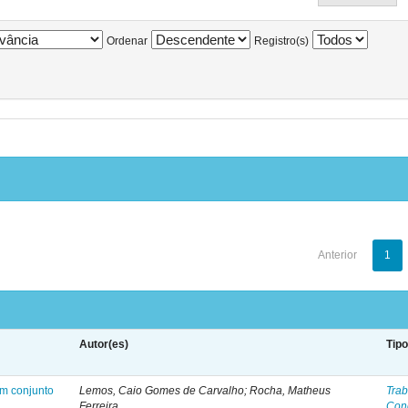
Ordenar
Registro(s)
Anterior
1
Autor(es)
Tip
em conjunto
Lemos, Caio Gomes de Carvalho; Rocha, Matheus
Trab
Ferreira
Con