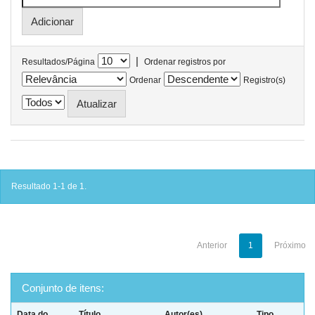
|
Resultados/Página
Ordenar registros por
Ordenar
Registro(s)
Resultado 1-1 de 1.
Anterior
1
Próximo
Conjunto de itens:
Data do
Título
Autor(es)
Tipo