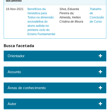
documento
16-Nov-2021
Benefícios da
Silva, Eduarda
Trabalho
Ginástica para
Pereira da;
de
Todos na dimensão
Almeida, Hellen
Conclusão
socioafetiva do
Cristina de Moura
de Curso
aluno autista no
primeiro ciclo do
Ensino Fundamental
Busca facetada
Orientador
Assunto
Áreas de conhecimento
Autor