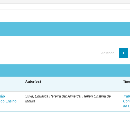
Anterior
1
Autor(es)
Tip
são
Silva, Eduarda Pereira da; Almeida, Hellen Cristina de
Trab
o do Ensino
Moura
Con
de 