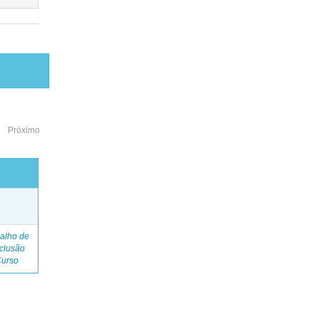
Próximo
o
alho de
clusão
Curso