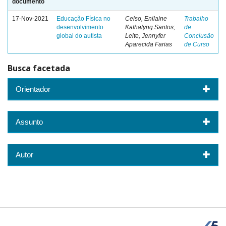
documento
17-Nov-2021
Educação Física no
Celso, Enilaine
Trabalho
desenvolvimento
Kathalyng Santos;
de
global do autista
Leite, Jennyfer
Conclusão
Aparecida Farias
de Curso
Busca facetada
Orientador
Assunto
Autor