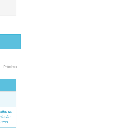
Próximo
o
alho de
clusão
Curso