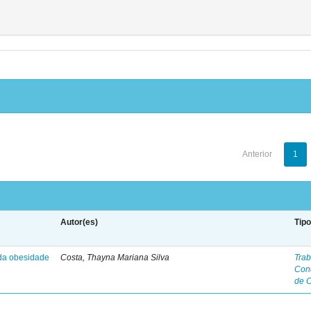
Anterior
1
Autor(es)
Tip
 da obesidade
Costa, Thayna Mariana Silva
Trab
Con
de 