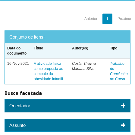
Anterior
1
Próximo
Conjunto de itens:
Data do
Título
Autor(es)
Tipo
documento
16-Nov-2021
A atividade física
Costa, Thayna
Trabalho
como proposta ao
Mariana Silva
de
combate da
Conclusão
obesidade infantil
de Curso
Busca facetada
Orientador
Assunto