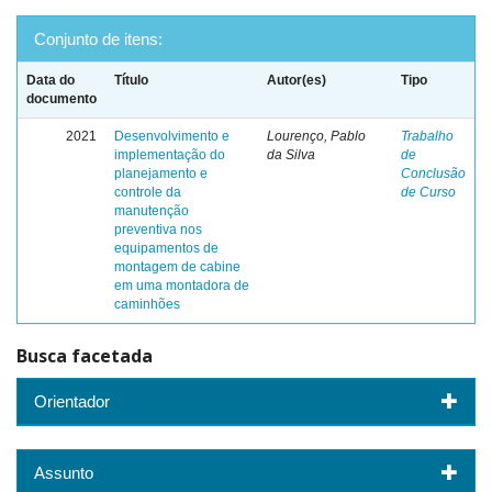
Conjunto de itens:
Data do
Título
Autor(es)
Tipo
documento
2021
Desenvolvimento e
Lourenço, Pablo
Trabalho
implementação do
da Silva
de
planejamento e
Conclusão
controle da
de Curso
manutenção
preventiva nos
equipamentos de
montagem de cabine
em uma montadora de
caminhões
Busca facetada
Orientador
Assunto