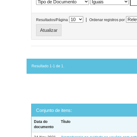
|
Resultados/Página
Ordenar registros por
Resultado 1-1 de 1.
Conjunto de itens:
Data do
Título
documento