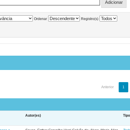
Ordenar
Registro(s)
Anterior
1
Autor(es)
Tip