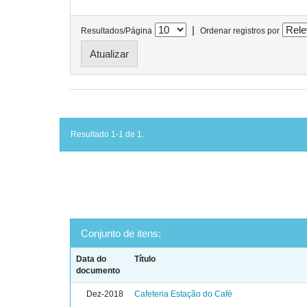
|
Resultados/Página
Ordenar registros por
Resultado 1-1 de 1.
Conjunto de itens:
Data do
Título
documento
Dez-2018
Cafeteria Estação do Café