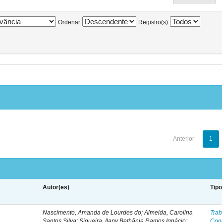
Ordenar
Registro(s)
Anterior
1
Autor(es)
Tip
Nascimento, Amanda de Lourdes do; Almeida, Carolina
Trab
Santos Silva; Siqueira, Ilany Bethânia Ramos Ignácio;
Con