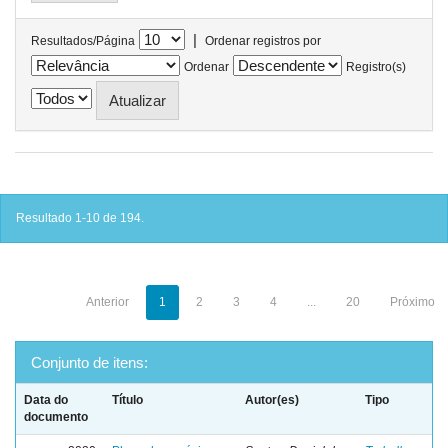
|
Resultados/Página
Ordenar registros por
Ordenar
Registro(s)
Resultado 1-10 de 194.
Anterior
1
2
3
4
...
20
Próximo
Conjunto de itens:
Data do
Título
Autor(es)
Tipo
documento