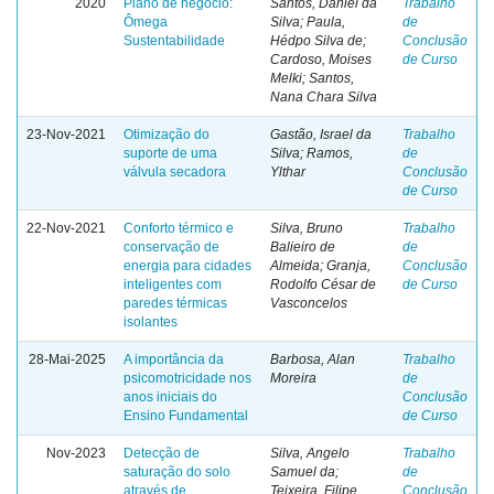
2020
Plano de negócio:
Santos, Daniel da
Trabalho
Ômega
Silva; Paula,
de
Sustentabilidade
Hédpo Silva de;
Conclusão
Cardoso, Moises
de Curso
Melki; Santos,
Nana Chara Silva
23-Nov-2021
Otimização do
Gastão, Israel da
Trabalho
suporte de uma
Silva; Ramos,
de
válvula secadora
Ylthar
Conclusão
de Curso
22-Nov-2021
Conforto térmico e
Silva, Bruno
Trabalho
conservação de
Balieiro de
de
energia para cidades
Almeida; Granja,
Conclusão
inteligentes com
Rodolfo César de
de Curso
paredes térmicas
Vasconcelos
isolantes
28-Mai-2025
A importância da
Barbosa, Alan
Trabalho
psicomotricidade nos
Moreira
de
anos iniciais do
Conclusão
Ensino Fundamental
de Curso
Nov-2023
Detecção de
Silva, Angelo
Trabalho
saturação do solo
Samuel da;
de
através de
Teixeira, Filipe
Conclusão