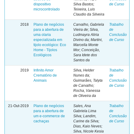
dispositivo
Silva Bastos;
de Curso
microcontrolado
Teixeira, Luis
Claudio da Silveira
2018
Plano de negócios
Carvalho, Gabriela
Trabalho
para a abertura de
Vieira de; Silva,
de
uma olaria
Ludmayra Aliria
Conclusão
especializada em
Divino da; Martini,
de Curso
tijolo ecológico: Eco
Marcella Monte
Home - Tijolos
Mor; Conceição,
Ecológicos
Sara Idete dos
Santos da
2019
Infinito Amor
Silva, Helder
Trabalho
Crematório de
Nunes da;
de
Animais
Guimarães, Talyta
Conclusão
de Carvalho;
de Curso
Rocha, Vanessa
de Oliveira da
21-Out-2019
Plano de negócios
Sales, Ana
Trabalho
para a abertura de
Gabriela Lima
de
um e-commerce de
Silva; Landim,
Conclusão
cachaças
Carine da Silva;
de Curso
Dias, Kaio Neves;
Silva, Nicole Kesia