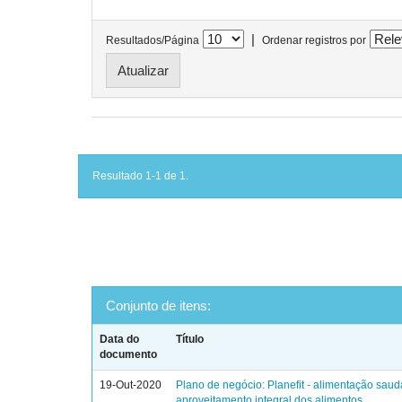
|
Resultados/Página
Ordenar registros por
Resultado 1-1 de 1.
Conjunto de itens:
Data do
Título
documento
19-Out-2020
Plano de negócio: Planefit - alimentação saud
aproveitamento integral dos alimentos