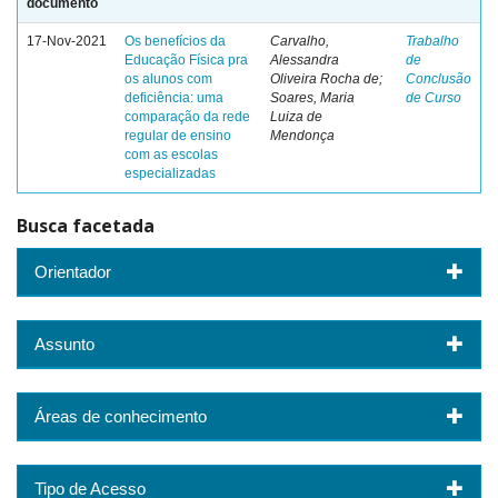
documento
17-Nov-2021
Os benefícios da
Carvalho,
Trabalho
Educação Física pra
Alessandra
de
os alunos com
Oliveira Rocha de;
Conclusão
deficiência: uma
Soares, Maria
de Curso
comparação da rede
Luiza de
regular de ensino
Mendonça
com as escolas
especializadas
Busca facetada
Orientador
Assunto
Áreas de conhecimento
Tipo de Acesso