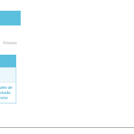
Próximo
o
alho de
clusão
Curso